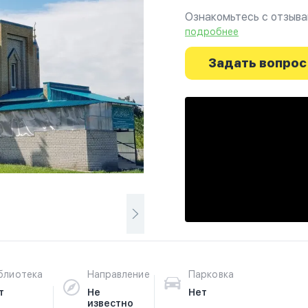
Ознакомьтесь с отзыва
г.Новочебоксарск на фо
подробнее
духовное путешествие 
Задать вопрос
блиотека
Направление
Парковка
т
Не
Нет
известно