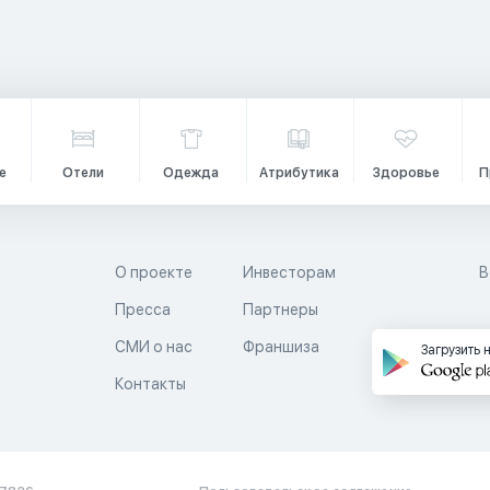
е
Отели
Одежда
Атрибутика
Здоровье
П
О проекте
Инвесторам
В
Пресса
Партнеры
й
СМИ о нас
Франшиза
Загрузить 
Контакты