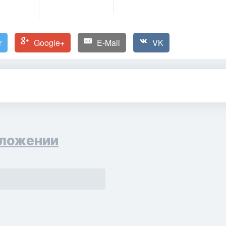
r
Google+
E-Mail
VK
ложении