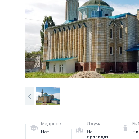
Медресе
Джума
Би
Нет
Не
Не
проводят