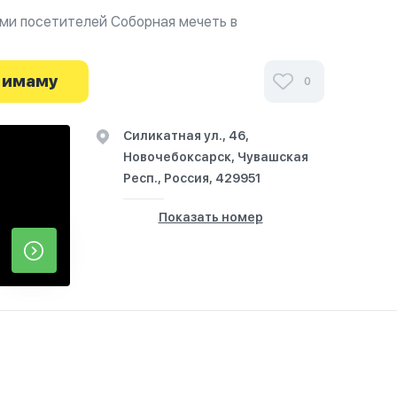
ми посетителей Соборная мечеть в
тографиях и узнайте о часах работы. Ваше
начинается здесь.
 имаму
0
Силикатная ул., 46,
Новочебоксарск, Чувашская
Респ., Россия, 429951
Показать номер