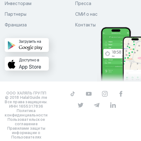
Инвесторам
Пресса
Партнеры
СМИ о нас
Франшиза
Контакты
Загрузить на
Доступно в
App Store
ООО ХАЛЯЛЬ ГРУПП
© 2018 HalalGuide.me
Все права защищены.
ИНН 1655317836
Политика
конфиденциальности
Пользовательское
соглашение
Правилами защиты
информации о
Пользователях