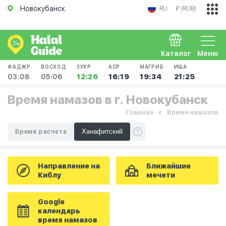
Новокубанск
RU
₽ (RUB)
Каталог
Меню
ФАДЖР
ВОСХОД
ЗУХР
АСР
МАГРИБ
ИША
03:08
05:06
12:26
16:19
19:34
21:25
Время намазов в г. Новокубанск
Главная
Время намазов
Время расчета
Направление на
Ближайшие
Киблу
мечети
Google
календарь
время намазов