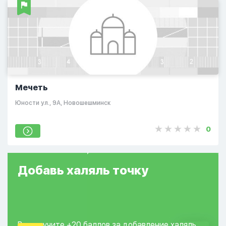
Мечеть
Юности ул., 9А, Новошешминск
0
Добавь
халяль
точку
Вы получите +20
баллов за добавление
халяль