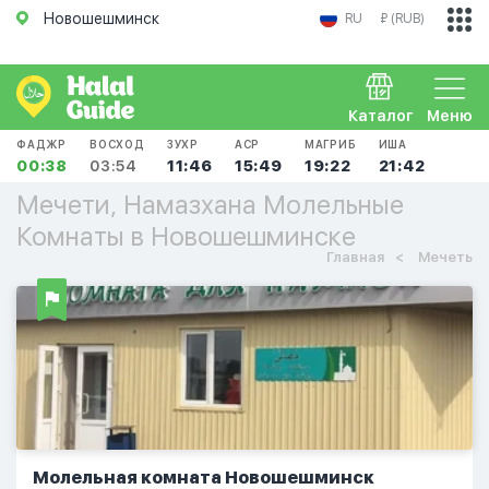
Новошешминск
RU
₽ (RUB)
Каталог
Меню
ФАДЖР
ВОСХОД
ЗУХР
АСР
МАГРИБ
ИША
00:38
03:54
11:46
15:49
19:22
21:42
Мечети, Намазхана Молельные
Комнаты в Новошешминске
Главная
Мечеть
Молельная комната Новошешминск