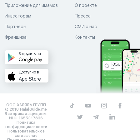
Приложение для имамов
О проекте
Инвесторам
Пресса
Партнеры
СМИ о нас
Франшиза
Контакты
Загрузить на
Доступно в
App Store
ООО ХАЛЯЛЬ ГРУПП
© 2018 HalalGuide.me
Все права защищены.
ИНН 1655317836
Политика
конфиденциальности
Пользовательское
соглашение