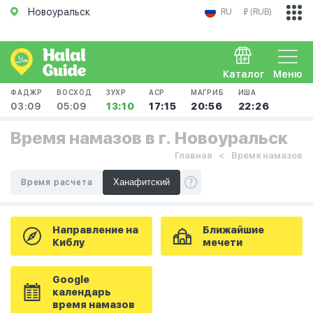
Новоуральск
RU
₽ (RUB)
Каталог
Меню
ФАДЖР
ВОСХОД
ЗУХР
АСР
МАГРИБ
ИША
03:09
05:09
13:10
17:15
20:56
22:26
Время намазов в г. Новоуральск
Главная
Время намазов
Время расчета
Направление на
Ближайшие
Киблу
мечети
Google
календарь
время намазов