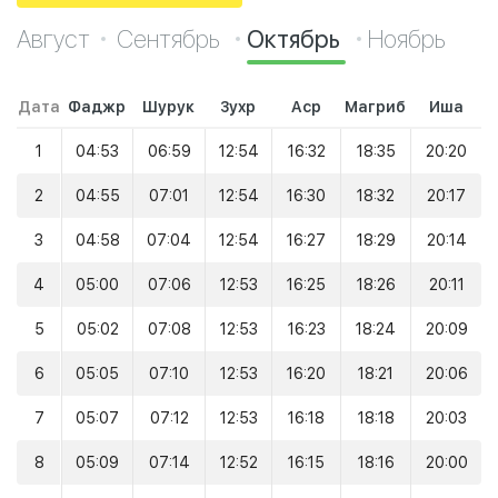
Август
Сентябрь
Октябрь
Ноябрь
Дата
Фаджр
Шурук
Зухр
Аср
Магриб
Иша
1
04:53
06:59
12:54
16:32
18:35
20:20
2
04:55
07:01
12:54
16:30
18:32
20:17
3
04:58
07:04
12:54
16:27
18:29
20:14
4
05:00
07:06
12:53
16:25
18:26
20:11
5
05:02
07:08
12:53
16:23
18:24
20:09
6
05:05
07:10
12:53
16:20
18:21
20:06
7
05:07
07:12
12:53
16:18
18:18
20:03
8
05:09
07:14
12:52
16:15
18:16
20:00