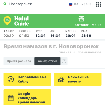
Нововоронеж
RU
₽ (RUB)
Каталог
Меню
ФАДЖР
ВОСХОД
ЗУХР
АСР
МАГРИБ
ИША
02:20
04:53
12:34
16:34
20:01
21:59
Время намазов в г. Нововоронеж
Главная
Время намазов
Время расчета
Направление на
Ближайшие
Киблу
мечети
Google
календарь
время намазов