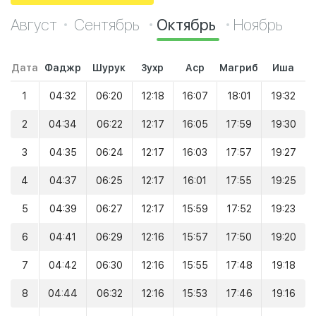
Август
Сентябрь
Октябрь
Ноябрь
Дата
Фаджр
Шурук
Зухр
Аср
Магриб
Иша
1
04:32
06:20
12:18
16:07
18:01
19:32
2
04:34
06:22
12:17
16:05
17:59
19:30
3
04:35
06:24
12:17
16:03
17:57
19:27
4
04:37
06:25
12:17
16:01
17:55
19:25
5
04:39
06:27
12:17
15:59
17:52
19:23
6
04:41
06:29
12:16
15:57
17:50
19:20
7
04:42
06:30
12:16
15:55
17:48
19:18
8
04:44
06:32
12:16
15:53
17:46
19:16