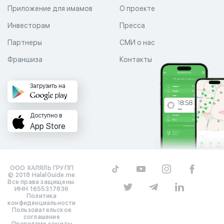
Приложение для имамов
О проекте
Инвесторам
Пресса
Партнеры
СМИ о нас
Франшиза
Контакты
Загрузить на
Доступно в
App Store
ООО ХАЛЯЛЬ ГРУПП
© 2018 HalalGuide.me
Все права защищены.
ИНН 1655317836
Политика
конфиденциальности
Пользовательское
соглашение