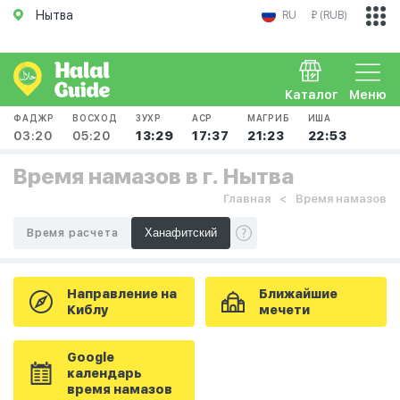
Нытва
RU
₽ (RUB)
Каталог
Меню
ФАДЖР
ВОСХОД
ЗУХР
АСР
МАГРИБ
ИША
03:20
05:20
13:29
17:37
21:23
22:53
Время намазов в г. Нытва
Главная
Время намазов
Время расчета
Направление на
Ближайшие
Киблу
мечети
Google
календарь
время намазов