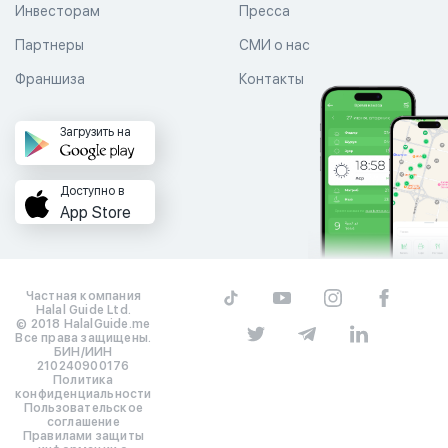
Инвесторам
Пресса
Партнеры
СМИ о нас
Франшиза
Контакты
Загрузить на
Доступно в
App Store
Частная компания
Halal Guide Ltd.
© 2018 HalalGuide.me
Все права защищены.
БИН/ИИН
210240900176
Политика
конфиденциальности
Пользовательское
соглашение
Правилами защиты