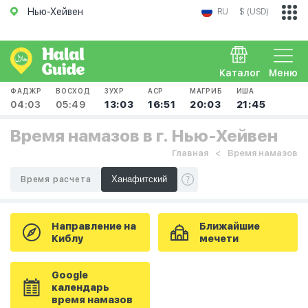
Нью-Хейвен
RU
$ (USD)
Каталог
Меню
ФАДЖР
ВОСХОД
ЗУХР
АСР
МАГРИБ
ИША
04:03
05:49
13:03
16:51
20:03
21:45
Время намазов в г. Нью-Хейвен
Главная
Время намазов
Время расчета
Направление на
Ближайшие
Киблу
мечети
Google
календарь
время намазов