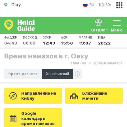
Оаху
RU
$ (USD)
Каталог
Меню
ФАДЖР
ВОСХОД
ЗУХР
АСР
МАГРИБ
ИША
04:49
06:06
12:43
15:58
19:07
20:22
Время намазов в г. Оаху
Главная
Время намазов
Время расчета
Направление на
Ближайшие
Киблу
мечети
Google
календарь
время намазов