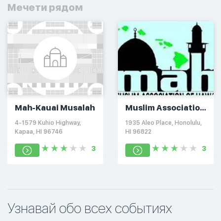
Мечети рядом
Mah-Kauai Musalah
Muslim Association
Of Hawaii
4-1579 Kuhio Highway,
1935 Aleo Place, Honolulu,
Kapaa, HI 96746
HI 96822
3
3
Узнавай обо всех событиях