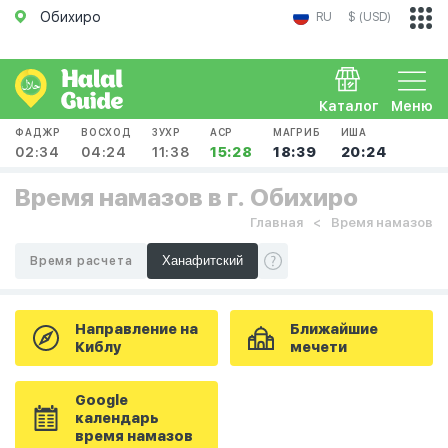
Обихиро
RU
$ (USD)
Каталог
Меню
ФАДЖР
ВОСХОД
ЗУХР
АСР
МАГРИБ
ИША
02:34
04:24
11:38
15:28
18:39
20:24
Время намазов в г. Обихиро
Главная
Время намазов
Время расчета
Направление на
Ближайшие
Киблу
мечети
Google
календарь
время намазов