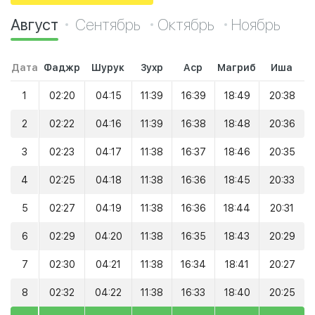
Август
Сентябрь
Октябрь
Ноябрь
Дата
Фаджр
Шурук
Зухр
Аср
Магриб
Иша
1
02:20
04:15
11:39
16:39
18:49
20:38
2
02:22
04:16
11:39
16:38
18:48
20:36
3
02:23
04:17
11:38
16:37
18:46
20:35
4
02:25
04:18
11:38
16:36
18:45
20:33
5
02:27
04:19
11:38
16:36
18:44
20:31
6
02:29
04:20
11:38
16:35
18:43
20:29
7
02:30
04:21
11:38
16:34
18:41
20:27
8
02:32
04:22
11:38
16:33
18:40
20:25