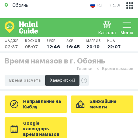
Обоянь
RU
₽ (RUB)
Каталог
Меню
ФАДЖР
ВОСХОД
ЗУХР
АСР
МАГРИБ
ИША
02:37
05:07
12:46
16:45
20:10
22:07
Время намазов в г. Обоянь
Главная
Время намазов
Время расчета
Направление на
Ближайшие
Киблу
мечети
Google
календарь
время намазов