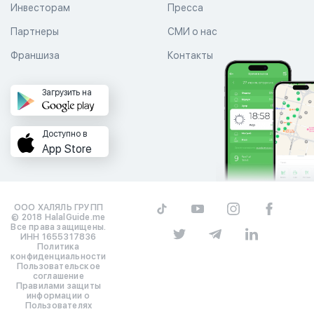
Инвесторам
Пресса
Партнеры
СМИ о нас
Франшиза
Контакты
Загрузить на
Доступно в
App Store
ООО ХАЛЯЛЬ ГРУПП
© 2018 HalalGuide.me
Все права защищены.
ИНН 1655317836
Политика
конфиденциальности
Пользовательское
соглашение
Правилами защиты
информации о
Пользователях