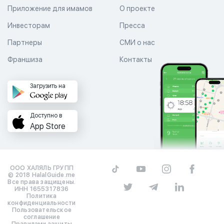
Приложение для имамов
О проекте
Инвесторам
Пресса
Партнеры
СМИ о нас
Франшиза
Контакты
Загрузить на
Доступно в
App Store
ООО ХАЛЯЛЬ ГРУПП
© 2018 HalalGuide.me
Все права защищены.
ИНН 1655317836
Политика
конфиденциальности
Пользовательское
соглашение