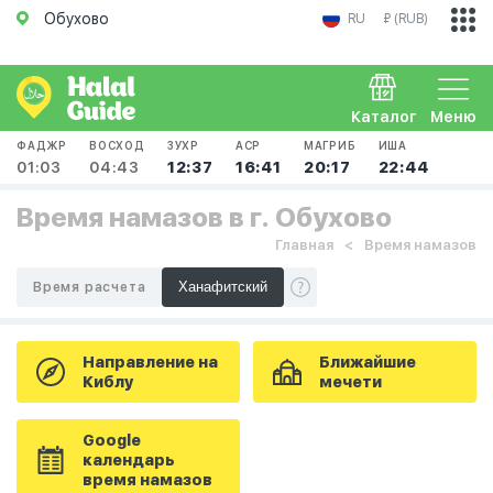
Обухово
RU
₽ (RUB)
Каталог
Меню
ФАДЖР
ВОСХОД
ЗУХР
АСР
МАГРИБ
ИША
01:03
04:43
12:37
16:41
20:17
22:44
Время намазов в г. Обухово
Главная
Время намазов
Время расчета
Направление на
Ближайшие
Киблу
мечети
Google
календарь
время намазов