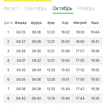
Август
Сентябрь
Октябрь
Ноябрь
Дата
Фаджр
Шурук
Зухр
Аср
Магриб
Иша
1
04:25
06:26
12:22
16:02
18:03
19:44
2
04:27
06:28
12:21
16:00
18:00
19:41
3
04:29
06:30
12:21
15:58
17:57
19:38
4
04:31
06:32
12:21
15:55
17:55
19:36
5
04:33
06:34
12:20
15:53
17:52
19:33
6
04:35
06:36
12:20
15:51
17:50
19:30
7
04:38
06:38
12:20
15:49
17:47
19:28
8
04:40
06:40
12:19
15:46
17:44
19:25