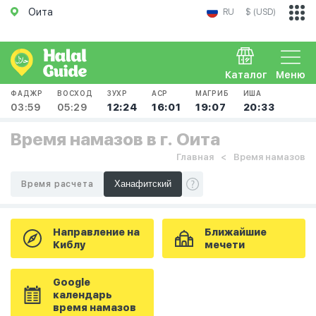
Оита
RU
$ (USD)
Каталог
Меню
ФАДЖР
ВОСХОД
ЗУХР
АСР
МАГРИБ
ИША
03:59
05:29
12:24
16:01
19:07
20:33
Время намазов в г. Оита
Главная
Время намазов
Время расчета
Направление на
Ближайшие
Киблу
мечети
Google
календарь
время намазов