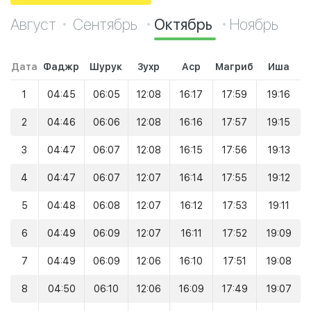
Август
Сентябрь
Октябрь
Ноябрь
Дата
Фаджр
Шурук
Зухр
Аср
Магриб
Иша
1
04:45
06:05
12:08
16:17
17:59
19:16
2
04:46
06:06
12:08
16:16
17:57
19:15
3
04:47
06:07
12:08
16:15
17:56
19:13
4
04:47
06:07
12:07
16:14
17:55
19:12
5
04:48
06:08
12:07
16:12
17:53
19:11
6
04:49
06:09
12:07
16:11
17:52
19:09
7
04:49
06:09
12:06
16:10
17:51
19:08
8
04:50
06:10
12:06
16:09
17:49
19:07