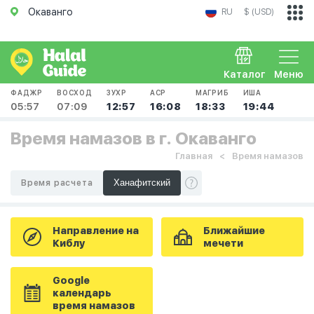
Окаванго
RU
$ (USD)
Каталог
Меню
ФАДЖР
ВОСХОД
ЗУХР
АСР
МАГРИБ
ИША
05:57
07:09
12:57
16:08
18:33
19:44
Время намазов в г. Окаванго
Главная
Время намазов
Время расчета
Направление на
Ближайшие
Киблу
мечети
Google
календарь
время намазов