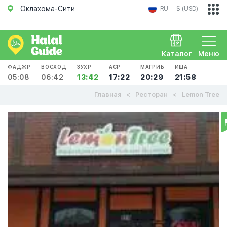
Оклахома-Сити
RU
$ (USD)
Каталог
Меню
ФАДЖР
ВОСХОД
ЗУХР
АСР
МАГРИБ
ИША
05:08
06:42
13:42
17:22
20:29
21:58
Главная
Ресторан
Lemon Tree