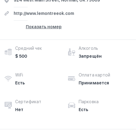
924 West Main Street, Norman, OK 73069
http://www.lemontreeok.com
Показать номер
Средний чек
Алкоголь
$ 500
Запрещён
WiFi
Оплата картой
Есть
Принимается
Сертификат
Парковка
Нет
Есть