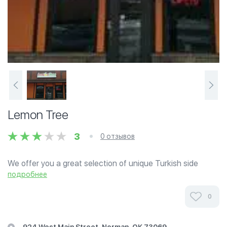
Lemon Tree
3
0 отзывов
We offer you a great selection of unique Turkish side
dishes, traditional selections. Try our delicious fruit
подробнее
smoothies and our popular lunch specials (available
weekdays).
0