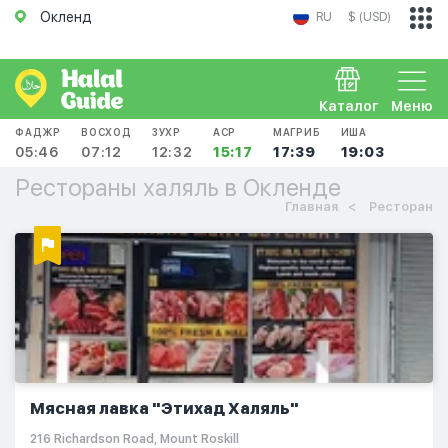
Окленд
RU
$ (USD)
Каталог
Меню
ФАДЖР
ВОСХОД
ЗУХР
АСР
МАГРИБ
ИША
05:46
07:12
12:32
15:17
17:39
19:03
Рестораны халяль в Окленде
Главная
Ресторан
Мясная лавка "Этихад Халяль"
216 Richardson Road, Mount Roskill