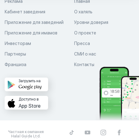
Реклама
Главная
Кабинет заведения
О халяль
Приложение для заведений
Уровни доверия
Приложение для имамов
О проекте
Инвесторам
Пресса
Партнеры
СМИ о нас
Франшиза
Контакты
Загрузить на
Доступно в
App Store
Частная компания
Halal Guide Ltd.