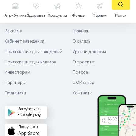
Атрибутика
Здоровье
Продукты
Фонды
Туризм
Поиск
Реклама
Главная
Кабинет заведения
О халяль
Приложение для заведений
Уровни доверия
Приложение для имамов
О проекте
Инвесторам
Пресса
Партнеры
СМИ о нас
Франшиза
Контакты
Загрузить на
Доступно в
App Store