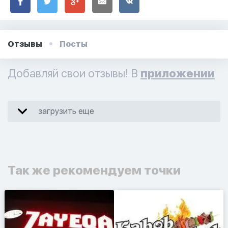
Отзывы
Посты
Добавляй свои отзывы! В
приложении
загрузить еще
Так же рекомендуем точки