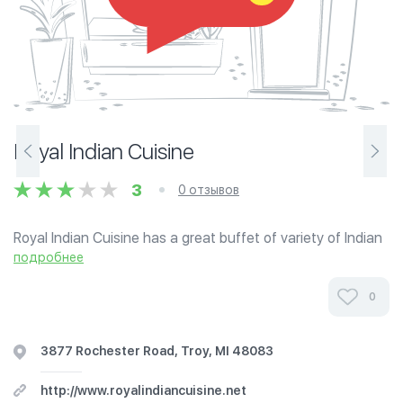
Royal Indian Cuisine
3
0 отзывов
Royal Indian Cuisine has a great buffet of variety of Indian
& Chinese halal food. Reasonable pricing and good place
подробнее
for family. Newly renovated restaurant and very hospitable
staff.
0
3877 Rochester Road, Troy, MI 48083
http://www.royalindiancuisine.net