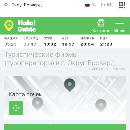
Округ Бровард
RU
$ (USD)
Каталог
Меню
ФАДЖР
ВОСХОД
ЗУХР
АСР
МАГРИБ
ИША
05:25
06:47
13:32
16:57
20:04
21:23
Туристические фирмы
(туроператоры) в г. Округ Бровард
Главная
Туризм
Карта точек