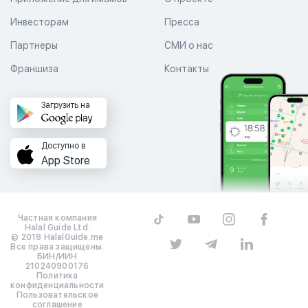
Инвесторам
Пресса
Партнеры
СМИ о нас
Франшиза
Контакты
Загрузить на
Доступно в
App Store
Частная компания
Halal Guide Ltd.
© 2018 HalalGuide.me
Все права защищены.
БИН/ИИН
210240900176
Политика
конфиденциальности
Пользовательское
соглашение