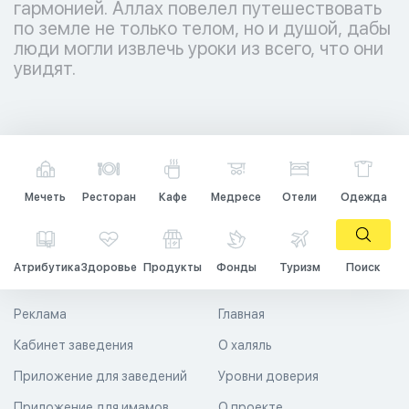
гармонией. Аллах повелел путешествовать
по земле не только телом, но и душой, дабы
люди могли извлечь уроки из всего, что они
увидят.
Мечеть
Ресторан
Кафе
Медресе
Отели
Одежда
Атрибутика
Здоровье
Продукты
Фонды
Туризм
Поиск
Реклама
Главная
Кабинет заведения
О халяль
Приложение для заведений
Уровни доверия
Приложение для имамов
О проекте