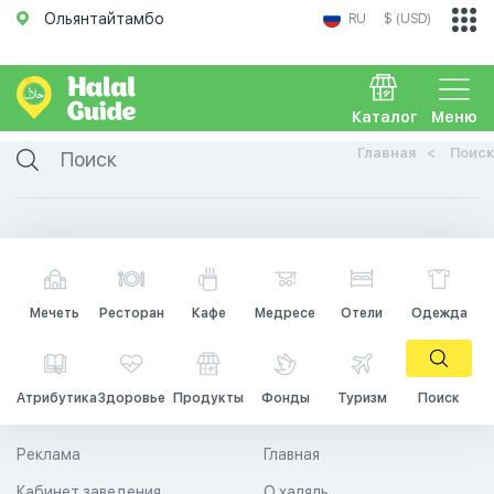
Ольянтайтамбо
RU
$ (USD)
Каталог
Меню
Главная
Поиск
Мечеть
Ресторан
Кафе
Медресе
Отели
Одежда
Атрибутика
Здоровье
Продукты
Фонды
Туризм
Поиск
Реклама
Главная
Кабинет заведения
О халяль