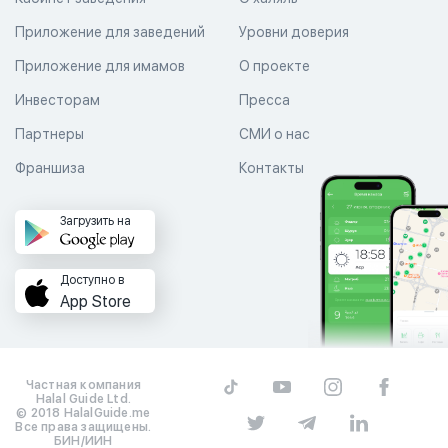
Приложение для заведений
Уровни доверия
Приложение для имамов
О проекте
Инвесторам
Пресса
Партнеры
СМИ о нас
Франшиза
Контакты
Загрузить на
Доступно в
App Store
Частная компания
Halal Guide Ltd.
© 2018 HalalGuide.me
Все права защищены.
БИН/ИИН