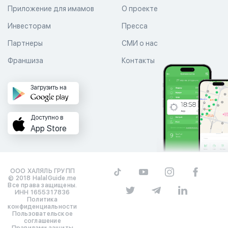
Приложение для имамов
О проекте
Инвесторам
Пресса
Партнеры
СМИ о нас
Франшиза
Контакты
Загрузить на
Доступно в
App Store
ООО ХАЛЯЛЬ ГРУПП
© 2018 HalalGuide.me
Все права защищены.
ИНН 1655317836
Политика
конфиденциальности
Пользовательское
соглашение