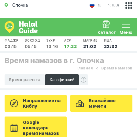
Опочка
RU
₽ (RUB)
Каталог
Меню
ФАДЖР
ВОСХОД
ЗУХР
АСР
МАГРИБ
ИША
03:15
05:15
13:16
17:22
21:02
22:32
Время намазов в г. Опочка
Главная
Время намазов
Время расчета
Направление на
Ближайшие
Киблу
мечети
Google
календарь
время намазов