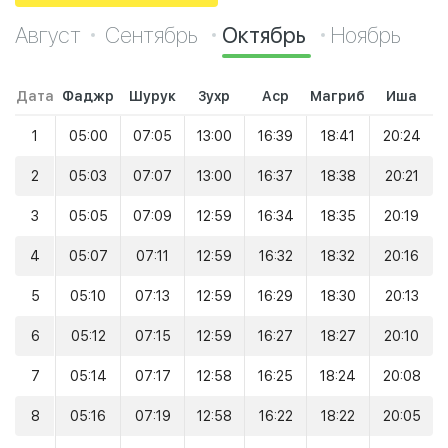
Август
Сентябрь
Октябрь
Ноябрь
Дата
Фаджр
Шурук
Зухр
Аср
Магриб
Иша
1
05:00
07:05
13:00
16:39
18:41
20:24
2
05:03
07:07
13:00
16:37
18:38
20:21
3
05:05
07:09
12:59
16:34
18:35
20:19
4
05:07
07:11
12:59
16:32
18:32
20:16
5
05:10
07:13
12:59
16:29
18:30
20:13
6
05:12
07:15
12:59
16:27
18:27
20:10
7
05:14
07:17
12:58
16:25
18:24
20:08
8
05:16
07:19
12:58
16:22
18:22
20:05