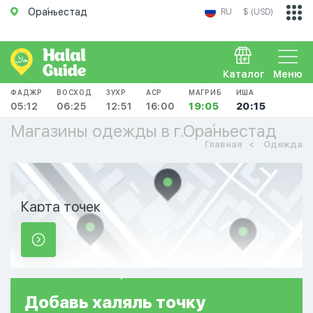
Ора́ньестад
RU
$ (USD)
Каталог
Меню
ФАДЖР
ВОСХОД
ЗУХР
АСР
МАГРИБ
ИША
05:12
06:25
12:51
16:00
19:05
20:15
Магазины одежды в г.Ора́ньестад
Главная
Одежда
Карта точек
Добавь
халяль
точку