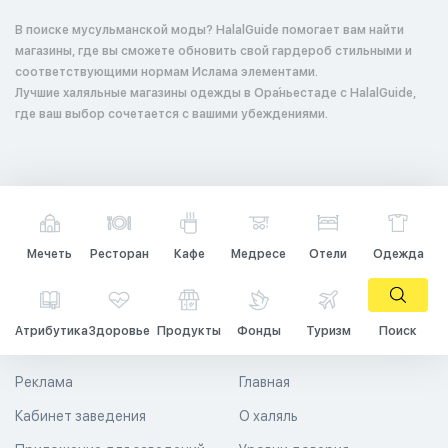
В поиске мусульманской моды? HalalGuide помогает вам найти
магазины, где вы сможете обновить свой гардероб стильными и
соответствующими нормам Ислама элементами.
Лучшие халяльные магазины одежды в Ора́ньестаде с HalalGuide,
где ваш выбор сочетается с вашими убеждениями.
Мечеть
Ресторан
Кафе
Медресе
Отели
Одежда
Атрибутика
Здоровье
Продукты
Фонды
Туризм
Поиск
Реклама
Главная
Кабинет заведения
О халяль