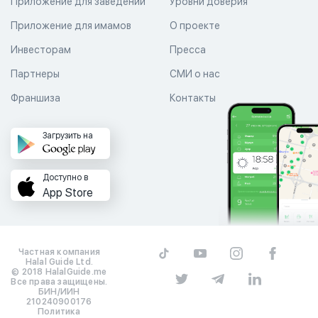
Приложение для заведений
Уровни доверия
Приложение для имамов
О проекте
Инвесторам
Пресса
Партнеры
СМИ о нас
Франшиза
Контакты
Загрузить на
Доступно в
App Store
Частная компания
Halal Guide Ltd.
© 2018 HalalGuide.me
Все права защищены.
БИН/ИИН
210240900176
Политика