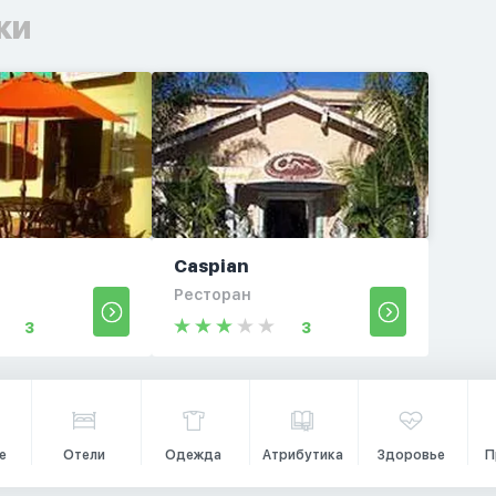
ки
Caspian
Ресторан
3
3
е
Отели
Одежда
Атрибутика
Здоровье
П