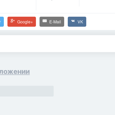
r
Google+
E-Mail
VK
ложении