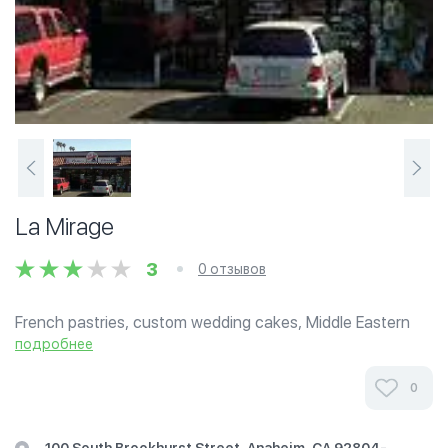
La Mirage
3
0 отзывов
French pastries, custom wedding cakes, Middle Eastern
sweets, fine chocolates and freshly baked baguettes.
подробнее
0