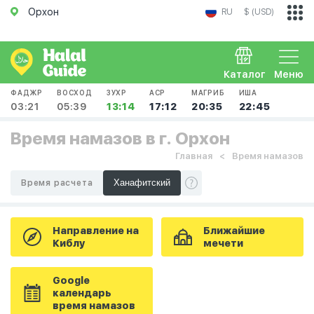
Орхон
RU
$ (USD)
Каталог
Меню
ФАДЖР
ВОСХОД
ЗУХР
АСР
МАГРИБ
ИША
03:21
05:39
13:14
17:12
20:35
22:45
Время намазов в г. Орхон
Главная
Время намазов
Время расчета
Направление на
Ближайшие
Киблу
мечети
Google
календарь
время намазов