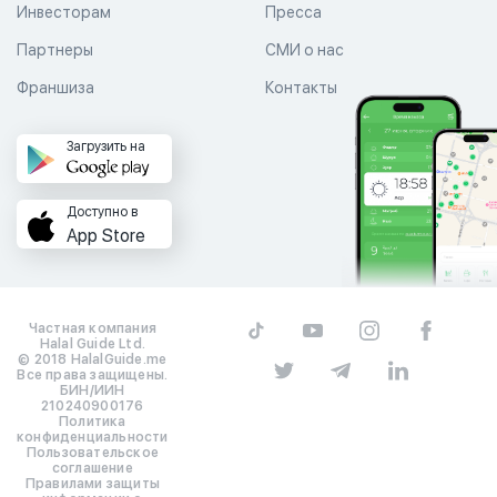
Инвесторам
Пресса
Партнеры
СМИ о нас
Франшиза
Контакты
Загрузить на
Доступно в
App Store
Частная компания
Halal Guide Ltd.
© 2018 HalalGuide.me
Все права защищены.
БИН/ИИН
210240900176
Политика
конфиденциальности
Пользовательское
соглашение
Правилами защиты