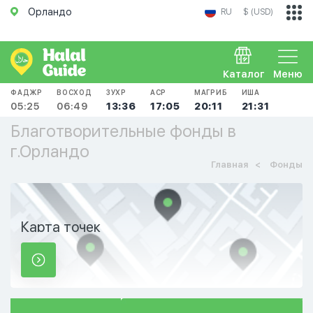
Орландо
RU
$ (USD)
Каталог
Меню
ФАДЖР
ВОСХОД
ЗУХР
АСР
МАГРИБ
ИША
05:25
06:49
13:36
17:05
20:11
21:31
Благотворительные фонды в
г.Орландо
Главная
Фонды
Карта точек