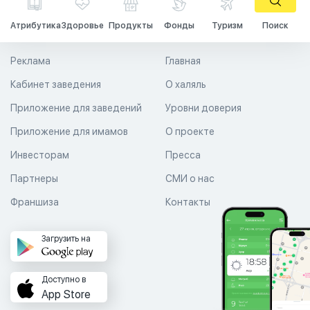
Атрибутика
Здоровье
Продукты
Фонды
Туризм
Поиск
Реклама
Главная
Кабинет заведения
О халяль
Приложение для заведений
Уровни доверия
Приложение для имамов
О проекте
Инвесторам
Пресса
Партнеры
СМИ о нас
Франшиза
Контакты
Загрузить на
Доступно в
App Store