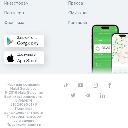
Инвесторам
Пресса
Партнеры
СМИ о нас
Франшиза
Контакты
Загрузить на
Доступно в
App Store
Частная компания
Halal Guide Ltd.
© 2018 HalalGuide.me
Все права защищены.
БИН/ИИН
210240900176
Политика
конфиденциальности
Пользовательское
соглашение
Правилами защиты