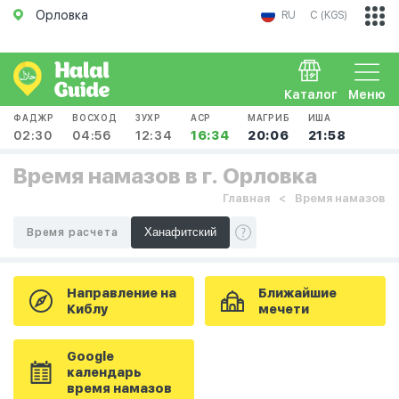
Орловка
RU
С (KGS)
Каталог
Меню
ФАДЖР
ВОСХОД
ЗУХР
АСР
МАГРИБ
ИША
02:30
04:56
12:34
16:34
20:06
21:58
Время намазов в г. Орловка
Главная
Время намазов
Время расчета
Направление на
Ближайшие
Киблу
мечети
Google
календарь
время намазов