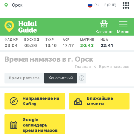
Орск
RU
₽ (RUB)
Каталог
Меню
ФАДЖР
ВОСХОД
ЗУХР
АСР
МАГРИБ
ИША
03:04
05:36
13:16
17:17
20:43
22:41
Время намазов в г. Орск
Главная
Время намазов
Время расчета
Направление на
Ближайшие
Киблу
мечети
Google
календарь
время намазов