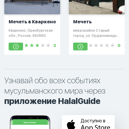
Мечеть в Кваркено
Мечеть
Кваркено, Оренбургская
микрорайон Старый
обл., Россия, 462860
город, ул. Орджоникидзе,
8
3
0
Узнавай обо всех событиях
мусульманского мира через
приложение HalalGuide
Доступно в