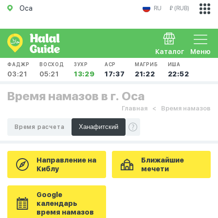
Оса
RU
₽ (RUB)
Каталог
Меню
ФАДЖР
ВОСХОД
ЗУХР
АСР
МАГРИБ
ИША
03:21
05:21
13:29
17:37
21:22
22:52
Время намазов в г. Оса
Главная
Время намазов
Время расчета
Направление на
Ближайшие
Киблу
мечети
Google
календарь
время намазов