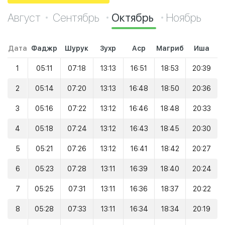
Август
Сентябрь
Октябрь
Ноябрь
Дата
Фаджр
Шурук
Зухр
Аср
Магриб
Иша
1
05:11
07:18
13:13
16:51
18:53
20:39
2
05:14
07:20
13:13
16:48
18:50
20:36
3
05:16
07:22
13:12
16:46
18:48
20:33
4
05:18
07:24
13:12
16:43
18:45
20:30
5
05:21
07:26
13:12
16:41
18:42
20:27
6
05:23
07:28
13:11
16:39
18:40
20:24
7
05:25
07:31
13:11
16:36
18:37
20:22
8
05:28
07:33
13:11
16:34
18:34
20:19