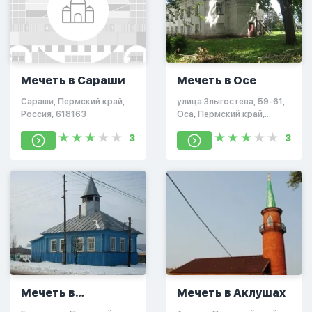
Мечеть в Сараши
Мечеть в Осе
Сараши, Пермский край,
улица Злыгостева, 59-61,
Россия, 618163
Оса, Пермский край,
Россия, 618120
3
3
Мечеть в
Мечеть в Аклушах
Березниках