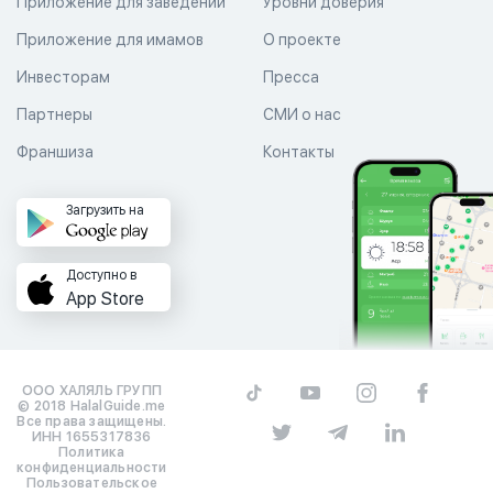
Приложение для заведений
Уровни доверия
Приложение для имамов
О проекте
Инвесторам
Пресса
Партнеры
СМИ о нас
Франшиза
Контакты
Загрузить на
Доступно в
App Store
ООО ХАЛЯЛЬ ГРУПП
© 2018 HalalGuide.me
Все права защищены.
ИНН 1655317836
Политика
конфиденциальности
Пользовательское