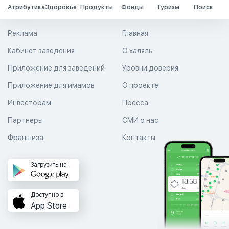
Атрибутика
Здоровье
Продукты
Фонды
Туризм
Поиск
Реклама
Главная
Кабинет заведения
О халяль
Приложение для заведений
Уровни доверия
Приложение для имамов
О проекте
Инвесторам
Пресса
Партнеры
СМИ о нас
Франшиза
Контакты
Загрузить на
Доступно в
App Store