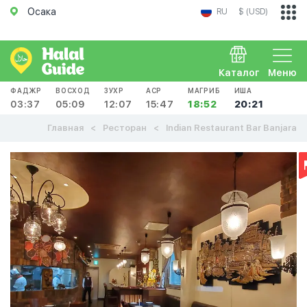
Осака
RU
$ (USD)
Каталог
Меню
ФАДЖР
ВОСХОД
ЗУХР
АСР
МАГРИБ
ИША
03:37
05:09
12:07
15:47
18:52
20:21
Главная
Ресторан
Indian Restaurant Bar Banjara