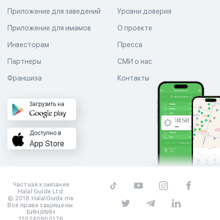
Приложение для заведений
Уровни доверия
Приложение для имамов
О проекте
Инвесторам
Пресса
Партнеры
СМИ о нас
Франшиза
Контакты
Загрузить на
Доступно в
App Store
Частная компания
Halal Guide Ltd.
© 2018 HalalGuide.me
Все права защищены.
БИН/ИИН
210240900176