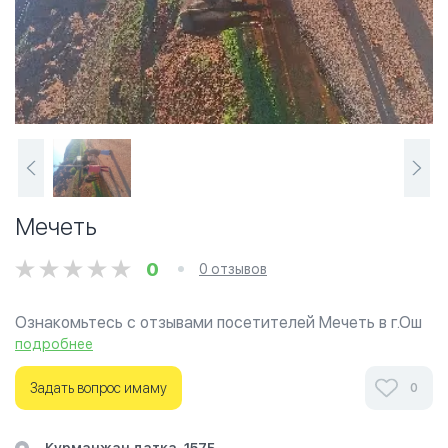
Мечеть
0
0 отзывов
Ознакомьтесь с отзывами посетителей Мечеть в г.Ош
на фотографиях и узнайте о часах работы. Ваше
подробнее
духовное путешествие начинается здесь.
Задать вопрос имаму
0