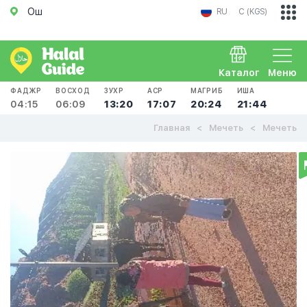
Ош
RU
С (KGS)
Каталог
Меню
ФАДЖР
ВОСХОД
ЗУХР
АСР
МАГРИБ
ИША
04:15
06:09
13:20
17:07
20:24
21:44
Главная
Мечеть
Мечеть