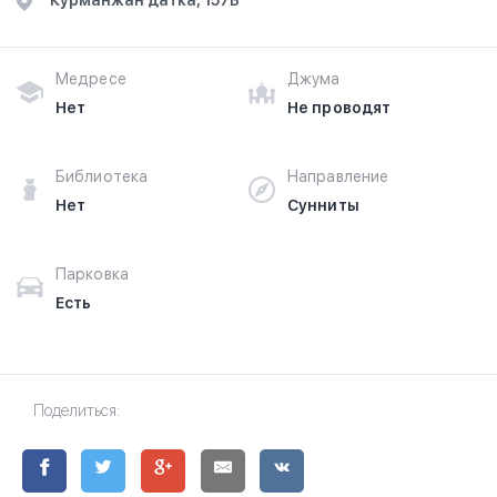
​Курманжан датка, 157Б​
Медресе
Джума
Нет
Не проводят
Библиотека
Направление
Нет
Сунниты
Парковка
Есть
Поделиться: