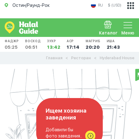
Остин/Раунд-Рок
RU
$ (USD)
Каталог
Меню
ФАДЖР
ВОСХОД
ЗУХР
АСР
МАГРИБ
ИША
05:25
06:51
13:42
17:14
20:20
21:43
Главная
Ресторан
Hyderabad House
Ищем хозяина
заведения
Добавили бы
фото заведения..