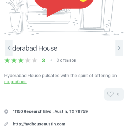
Hyderabad House
3
0 отзывов
Hyderabad House pulsates with the spirit of offering an
energetic dining experience that takes guests on an
подробнее
eclectic culinary adventure through some of the most
popular cuisines of Hyderabad.
0
11150 Research Blvd., Austin, TX 78759
http://hydhouseaustin.com