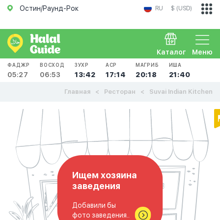
Остин/Раунд-Рок
RU
$ (USD)
Каталог
Меню
ФАДЖР
ВОСХОД
ЗУХР
АСР
МАГРИБ
ИША
05:27
06:53
13:42
17:14
20:18
21:40
Главная
Ресторан
Suvai Indian Kitchen
Ищем хозяина
заведения
Добавили бы
фото заведения..