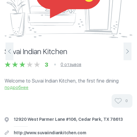
Suvai Indian Kitchen
3
0 отзывов
Welcome to Suvai Indian Kitchen, the first fine dining
Indian restaurant of Cedar Park, TX. We invite you to enjoy
подробнее
our food and drinks in a comfortable, relaxed environment
with your family and...
0
12920 West Parmer Lane #106, Cedar Park, TX 78613
http://www.suvaiindiankitchen.com