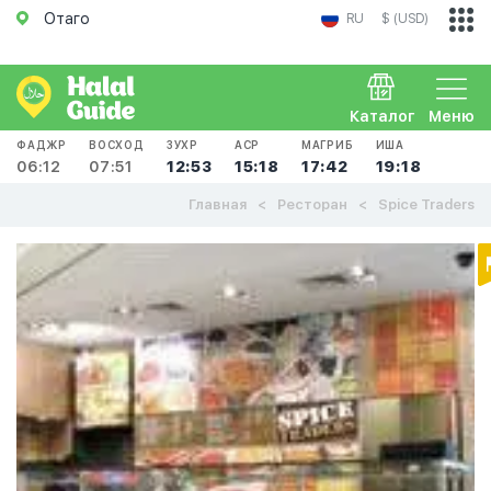
Отаго
RU
$ (USD)
Каталог
Меню
ФАДЖР
ВОСХОД
ЗУХР
АСР
МАГРИБ
ИША
06:12
07:51
12:53
15:18
17:42
19:18
Главная
Ресторан
Spice Traders