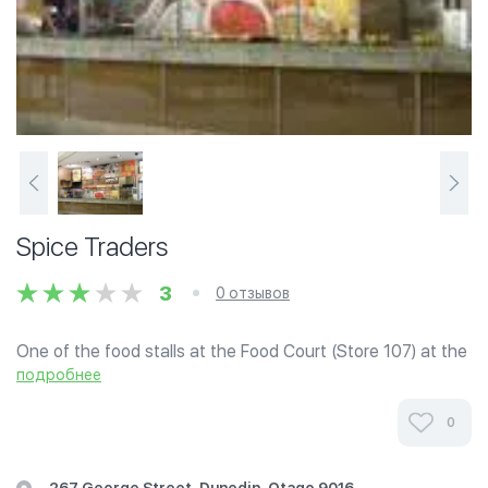
Spice Traders
3
0 отзывов
One of the food stalls at the Food Court (Store 107) at the
basement level of Meridian Mall, George Street in Dunedin.
подробнее
Menu offers a wide range of Indian specialties such as
Cashew nut Chicken,...
0