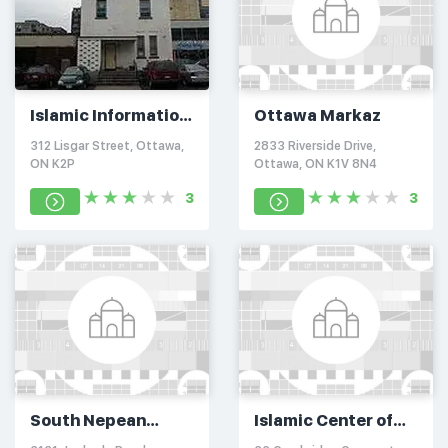
Islamic Information
Ottawa Markaz
Centre
312 Lisgar Street, Ottawa,
2833 Riverside Drive,
ON K2P
Ottawa, ON K1V 8N4
3
3
South Nepean
Islamic Center of
Muslim Community
Brockville