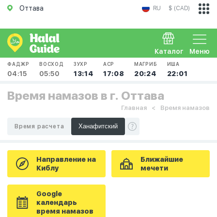
Оттава
RU
$ (CAD)
Каталог
Меню
ФАДЖР
ВОСХОД
ЗУХР
АСР
МАГРИБ
ИША
04:15
05:50
13:14
17:08
20:24
22:01
Время намазов в г. Оттава
Главная
Время намазов
Время расчета
Направление на
Ближайшие
Киблу
мечети
Google
календарь
время намазов