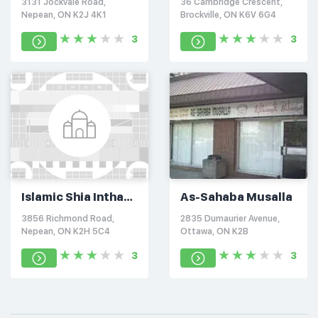
3131 Jockvale Road,
36 Cambridge Crescent,
(SNMC)
Nepean, ON K2J 4K1
Brockville, ON K6V 6G4
3
3
Islamic Shia Intha
As-Sahaba Musalla
Asheri Association
3856 Richmond Road,
2835 Dumaurier Avenue,
of Ottawa
Nepean, ON K2H 5C4
Ottawa, ON K2B
3
3