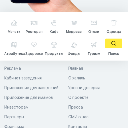
Мечеть
Ресторан
Кафе
Медресе
Отели
Одежда
Атрибутика
Здоровье
Продукты
Фонды
Туризм
Поиск
Реклама
Главная
Кабинет заведения
О халяль
Приложение для заведений
Уровни доверия
Приложение для имамов
О проекте
Инвесторам
Пресса
Партнеры
СМИ о нас
Франшиза
Контакты