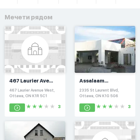
Мечети рядом
467 Laurier Ave
Assalaam
West Musalla
Mosque/Ottawa
467 Laurier Avenue West,
2335 St Laurent Blvd,
Islamic Centre
Ottawa, ON K1R 5C1
Ottawa, ON K1G 5G6
3
3