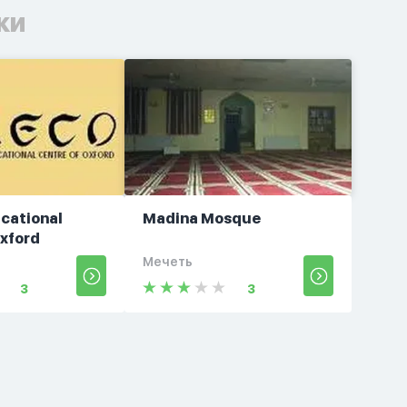
ки
cational
Madina Mosque
Oxford
Мечеть
3
3