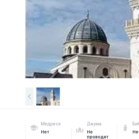
Медресе
Джума
Би
Нет
Не
Не
проводят