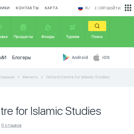
войти
НИКИ
КОНТАКТЫ
КАРТА
RU
£ (GBP)
овье
Продукты
Фонды
Туризм
Поиск
МИ
Блогеры
Android
iOS
Главная
Мечеть
Oxford Centre for Islamic Studies
re for Islamic Studies
0 отзывов