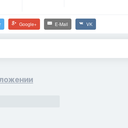
r
Google+
E-Mail
VK
ложении