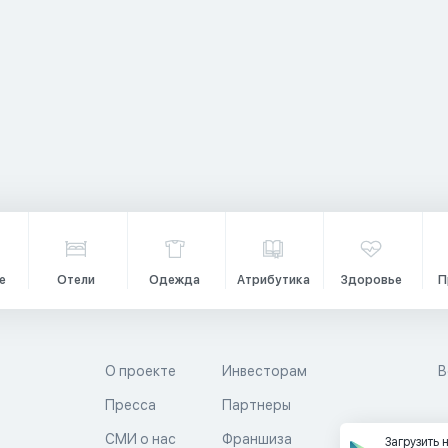
е
Отели
Одежда
Атрибутика
Здоровье
П
О проекте
Инвесторам
В
Пресса
Партнеры
й
СМИ о нас
Франшиза
Загрузить 