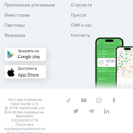
Приложение для имамов
О проекте
Инвесторам
Пресса
Партнеры
СМИ о нас
Франшиза
Контакты
Загрузить на
Доступно в
App Store
Частная компания
Halal Guide Ltd.
© 2018 HalalGuide.me
Все права защищены.
БИН/ИИН
210240900176
Политика
конфиденциальности