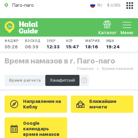
Паго-паго
RU
$ (USD)
Каталог
Меню
ФАДЖР
ВОСХОД
ЗУХР
АСР
МАГРИБ
ИША
05:28
06:39
12:33
15:47
18:16
19:24
Время намазов в г. Паго-паго
Главная
Время намазов
Время расчета
Направление на
Ближайшие
Киблу
мечети
Google
календарь
время намазов