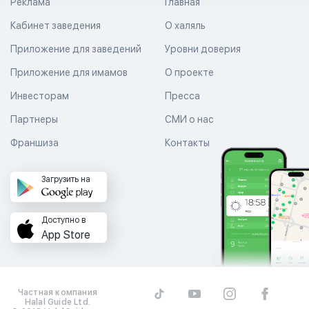
Реклама
Главная
Кабинет заведения
О халяль
Приложение для заведений
Уровни доверия
Приложение для имамов
О проекте
Инвесторам
Пресса
Партнеры
СМИ о нас
Франшиза
Контакты
Загрузить на
Доступно в
App Store
Частная компания
Halal Guide Ltd.