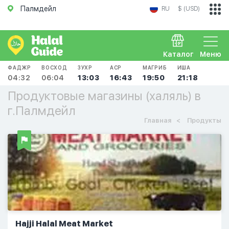
Палмдейл
RU
$ (USD)
Каталог
Меню
ФАДЖР
ВОСХОД
ЗУХР
АСР
МАГРИБ
ИША
04:32
06:04
13:03
16:43
19:50
21:18
Продуктовые магазины (халяль) в
г.Палмдейл
Главная
Продукты
Hajji Halal Meat Market