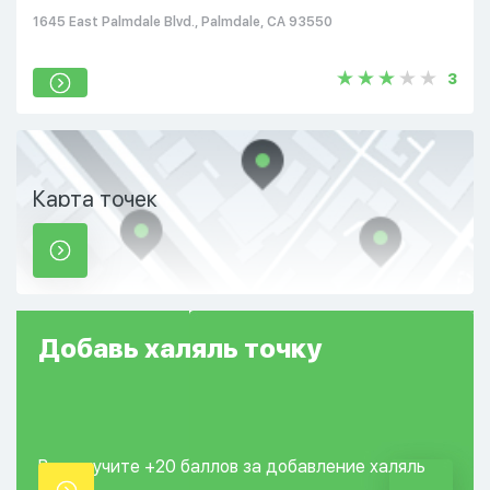
1645 East Palmdale Blvd., Palmdale, CA 93550
3
Карта точек
Добавь
халяль
точку
Вы получите +20
баллов за добавление
халяль