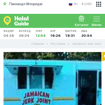
Панхандл (Флорида)
RU
$ (USD)
Каталог
Меню
ФАДЖР
ВОСХОД
ЗУХР
АСР
МАГРИБ
ИША
04:38
06:04
12:54
16:26
19:31
20:54
Главная
Ресторан
Jamaican Jerk Joint