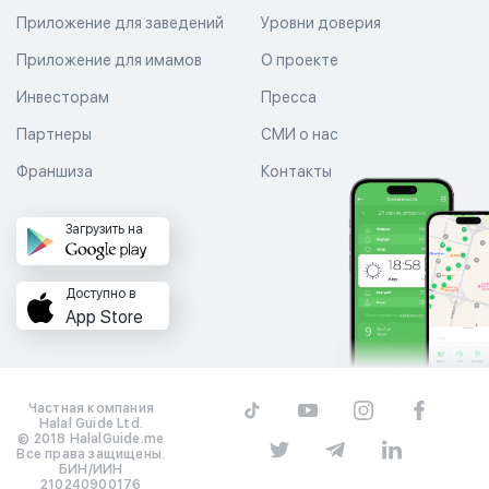
Приложение для заведений
Уровни доверия
Приложение для имамов
О проекте
Инвесторам
Пресса
Партнеры
СМИ о нас
Франшиза
Контакты
Загрузить на
Доступно в
App Store
Частная компания
Halal Guide Ltd.
© 2018 HalalGuide.me
Все права защищены.
БИН/ИИН
210240900176