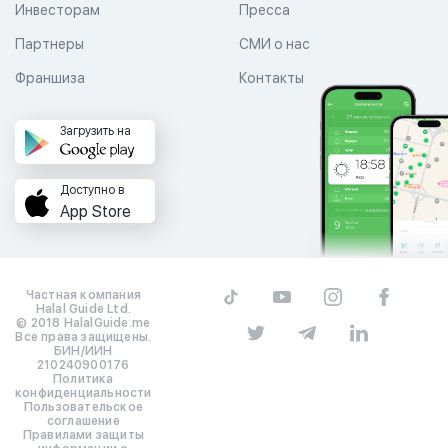
Инвесторам
Пресса
Партнеры
СМИ о нас
Франшиза
Контакты
Загрузить на
Доступно в
App Store
Частная компания
Halal Guide Ltd.
© 2018 HalalGuide.me
Все права защищены.
БИН/ИИН
210240900176
Политика
конфиденциальности
Пользовательское
соглашение
Правилами защиты