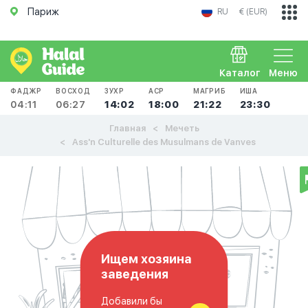
Париж
RU
€ (EUR)
Каталог
Меню
ФАДЖР
ВОСХОД
ЗУХР
АСР
МАГРИБ
ИША
04:11
06:27
14:02
18:00
21:22
23:30
Главная
Мечеть
Ass'n Culturelle des Musulmans de Vanves
Ищем хозяина
заведения
Добавили бы