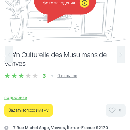
фото заведения..
Ass'n Culturelle des Musulmans de
Vanves
3
0 отзывов
подробнее
Ознакомьтесь с отзывами посетителей Ass'n Culturelle
des Musulmans de Vanves в г.Париж на фотографиях и
Задать вопрос имаму
0
узнайте о часах работы. Ваше духовное путешествие
начинается здесь.
7 Rue Michel Ange, Vanves, Île-de-France 92170