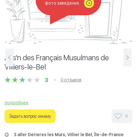
фото заведения..
Ass'n des Français Musulmans de
Villiers-le-Bel
3
0 отзывов
подробнее
Ознакомьтесь с отзывами посетителей Ass'n des
Français Musulmans de Villiers-le-Bel в г.Париж на
Задать вопрос имаму
0
фотографиях и узнайте о часах работы. Ваше духовное
путешествие начинается здесь.
3 aller Derieres les Murs, Villier le Bel, Île-de-France