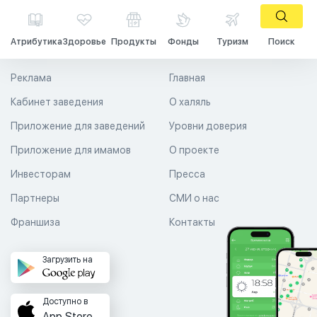
Атрибутика
Здоровье
Продукты
Фонды
Туризм
Поиск
Реклама
Главная
Кабинет заведения
О халяль
Приложение для заведений
Уровни доверия
Приложение для имамов
О проекте
Инвесторам
Пресса
Партнеры
СМИ о нас
Франшиза
Контакты
Загрузить на
Доступно в
App Store