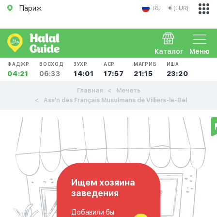
Париж
RU
€ (EUR)
Каталог
Меню
ФАДЖР
ВОСХОД
ЗУХР
АСР
МАГРИБ
ИША
04:21
06:33
14:01
17:57
21:15
23:20
Главная
Мечеть
Ass'n des Français Musulmans de Villiers-le-Bel
Ищем хозяина
заведения
Добавили бы