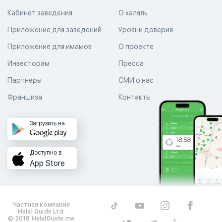
Кабинет заведения
О халяль
Приложение для заведений
Уровни доверия
Приложение для имамов
О проекте
Инвесторам
Пресса
Партнеры
СМИ о нас
Франшиза
Контакты
Загрузить на
Доступно в
App Store
Частная компания
Halal Guide Ltd.
© 2018 HalalGuide.me