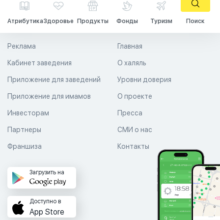
Атрибутика
Здоровье
Продукты
Фонды
Туризм
Поиск
Реклама
Главная
Кабинет заведения
О халяль
Приложение для заведений
Уровни доверия
Приложение для имамов
О проекте
Инвесторам
Пресса
Партнеры
СМИ о нас
Франшиза
Контакты
Загрузить на
Доступно в
App Store