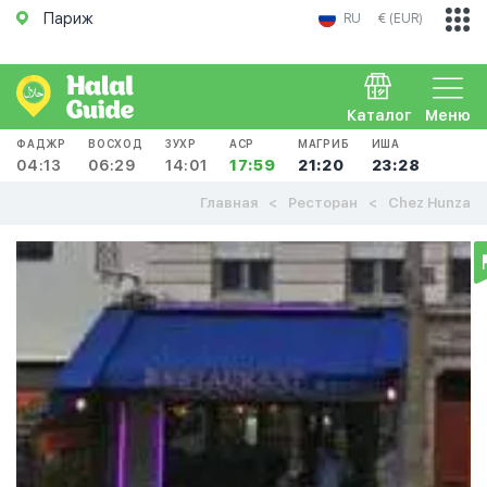
Париж
RU
€ (EUR)
Каталог
Меню
ФАДЖР
ВОСХОД
ЗУХР
АСР
МАГРИБ
ИША
04:13
06:29
14:01
17:59
21:20
23:28
Главная
Ресторан
Chez Hunza