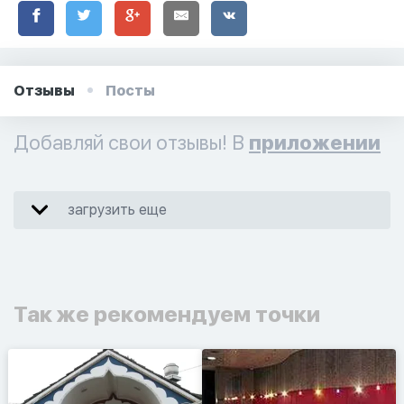
Отзывы
Посты
Добавляй свои отзывы! В
приложении
загрузить еще
Так же рекомендуем точки