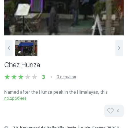
Chez Hunza
3
0 отзывов
Named after the Hunza peak in the Himalayas, this
restaurant serves food from the north of both India and
подробнее
Pakistan.
0