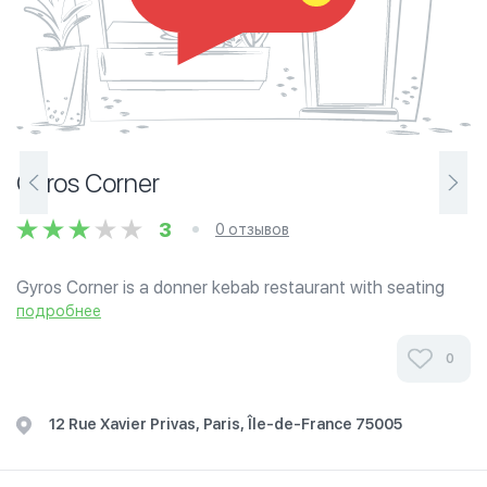
Gyros Corner
3
0 отзывов
Gyros Corner is a donner kebab restaurant with seating
area at a prime location in the centre of Paris at a walking
подробнее
distance from Notre Dame.
0
12 Rue Xavier Privas, Paris, Île-de-France 75005