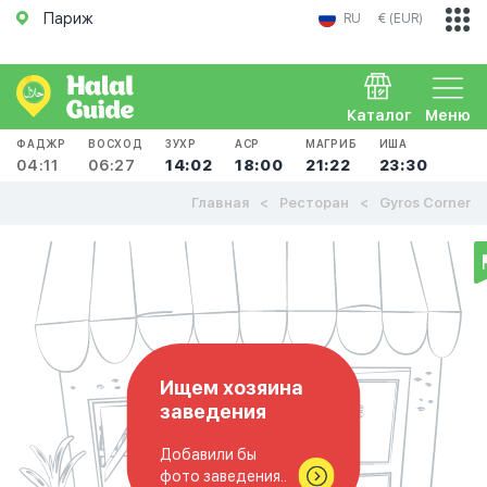
Париж
RU
€ (EUR)
Каталог
Меню
ФАДЖР
ВОСХОД
ЗУХР
АСР
МАГРИБ
ИША
04:11
06:27
14:02
18:00
21:22
23:30
Главная
Ресторан
Gyros Corner
Ищем хозяина
заведения
Добавили бы
фото заведения..