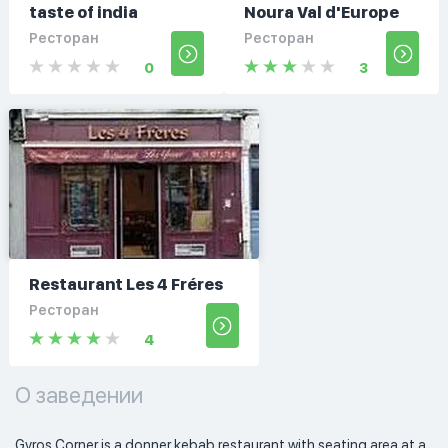
taste of india
Noura Val d'Europe
Ресторан
Ресторан
0
3
Restaurant Les 4 Fréres
Ресторан
4
О заведении
Gyros Corner is a donner kebab restaurant with seating area at a 