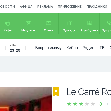
НОВОСТИ
АФИША
РЕКЛАМА
ПРИЛОЖЕНИЕ
ПРАЗДНИКИ
Кафе
Медресе
Отели
Одежда
Атрибутика
Здор
Б
ИША
Вопрос имаму
Кибла
Радио
ТВ
23:25
Le Carré R
3