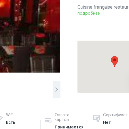
Cuisine française restau
anniversaires et repas de 
подробнее
WiFi
Оплата
Сертификат
картой
Есть
Нет
Принимается