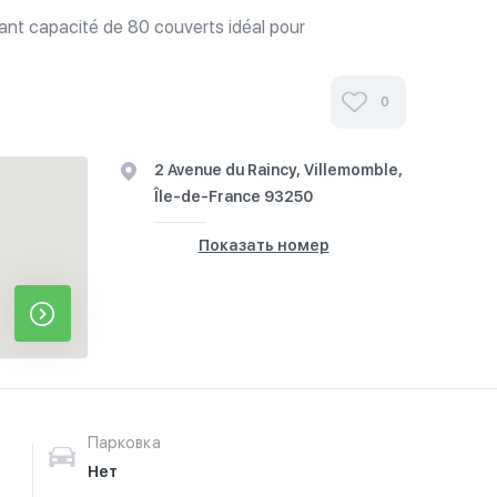
rant capacité de 80 couverts idéal pour
famille.
0
2 Avenue du Raincy, Villemomble,
Île-de-France 93250
Показать номер
Парковка
Нет