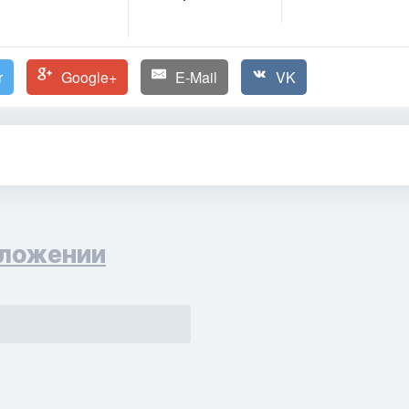
r
Google+
E-Mail
VK
ложении