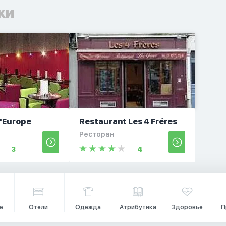
ки
d'Europe
Restaurant Les 4 Fréres
Ресторан
3
4
е
Отели
Одежда
Атрибутика
Здоровье
П