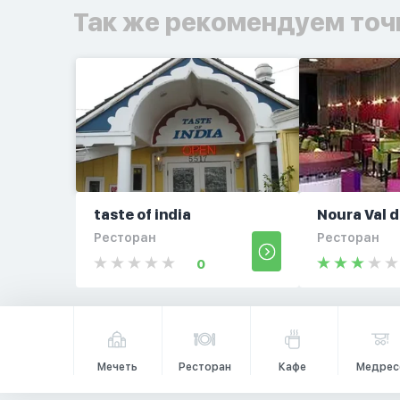
Так же рекомендуем точ
taste of india
Noura Val 
Ресторан
Ресторан
0
Мечеть
Ресторан
Кафе
Медрес