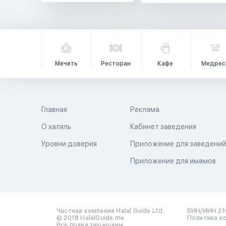
Мечеть
Ресторан
Кафе
Медрес
Главная
Реклама
О халяль
Кабинет заведения
Уровни доверия
Приложение для заведени
Приложение для имамов
Частная компания Halal Guide Ltd.
БИН/ИИН 21
© 2018 HalalGuide.me
Политика к
Все права защищены.