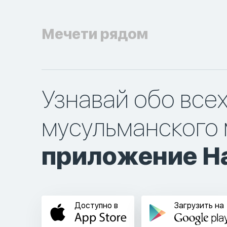
Мечети рядом
Узнавай обо все
мусульманского 
приложение Ha
Доступно в
Загрузить на