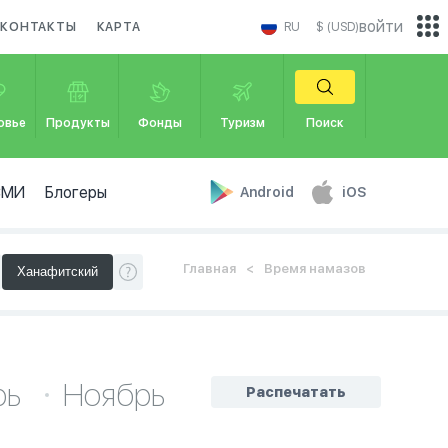
войти
КОНТАКТЫ
КАРТА
RU
$ (USD)
овье
Продукты
Фонды
Туризм
Поиск
СМИ
Блогеры
Android
iOS
Главная
Время намазов
рь
Ноябрь
Распечатать