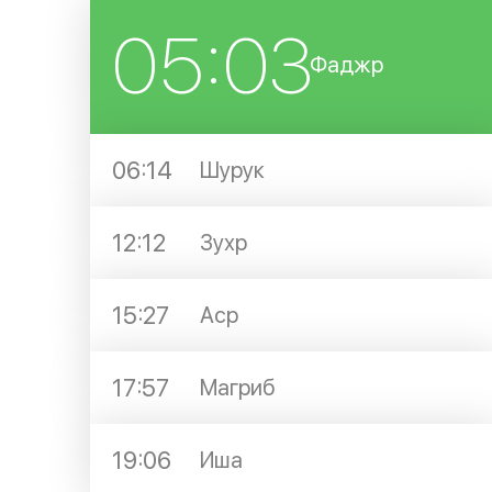
05:03
Фаджр
06:14
Шурук
12:12
Зухр
15:27
Аср
17:57
Магриб
19:06
Иша