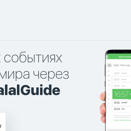
х событиях
мира через
lalGuide