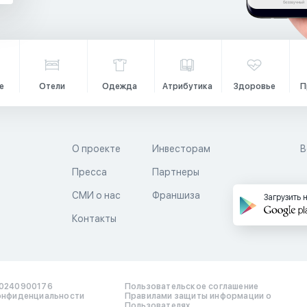
е
Отели
Одежда
Атрибутика
Здоровье
П
О проекте
Инвесторам
В
Пресса
Партнеры
й
СМИ о нас
Франшиза
Загрузить 
Контакты
0240900176
Пользовательское соглашение
онфиденциальности
Правилами защиты информации о
Пользователях