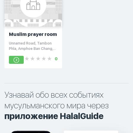
Muslim prayer room
Unnamed Road, Tambon
Phla, Amphoe Ban Chang,
Chang Wat Rayong 21130,
0
Таиланд
Узнавай обо всех событиях
мусульманского мира через
приложение HalalGuide