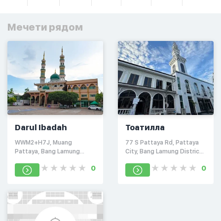
Мечети рядом
Darul Ibadah
Тоатилла
WWM2+H7J, Muang
77 S Pattaya Rd, Pattaya
Pattaya, Bang Lamung
City, Bang Lamung District,
District, Chon Buri 20150,
Chon Buri 20150
0
0
Таиланд