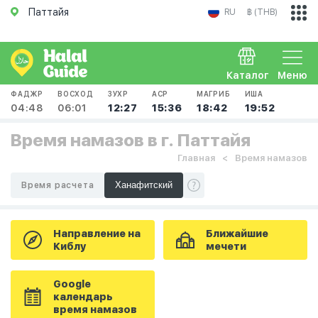
Паттайя
RU
฿ (THB)
Каталог
Меню
ФАДЖР
ВОСХОД
ЗУХР
АСР
МАГРИБ
ИША
04:48
06:01
12:27
15:36
18:42
19:52
Время намазов в г. Паттайя
Главная
Время намазов
Время расчета
Направление на
Ближайшие
Киблу
мечети
Google
календарь
время намазов