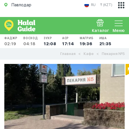
Павлодар
RU
₸ (KZT)
Каталог
Меню
ФАДЖР
ВОСХОД
ЗУХР
АСР
МАГРИБ
ИША
02:19
04:18
12:08
17:14
19:36
21:35
Главная
Кафе
Пекарня №5