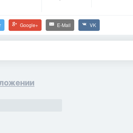
r
Google+
E-Mail
VK
ложении