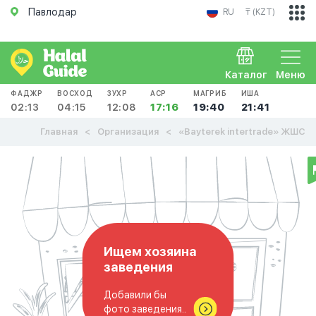
Павлодар
RU
₸ (KZT)
Каталог
Меню
ФАДЖР
ВОСХОД
ЗУХР
АСР
МАГРИБ
ИША
02:13
04:15
12:08
17:16
19:40
21:41
Главная
Организация
«Bayterek intertrade» ЖШС
Ищем хозяина
заведения
Добавили бы
фото заведения..